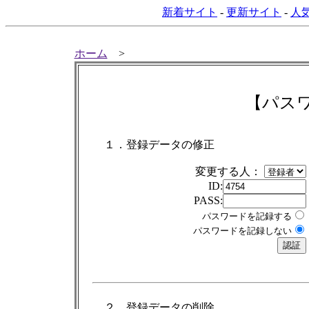
新着サイト
-
更新サイト
-
人
ホーム
>
【パス
１．登録データの修正
変更する人：
ID:
PASS:
パスワードを記録する
パスワードを記録しない
２．登録データの削除