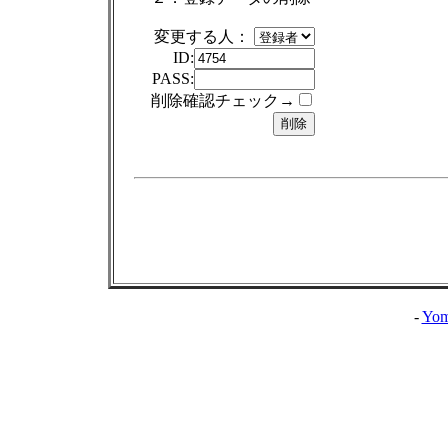
変更する人：
ID:
PASS:
削除確認チェック→
-
Yom