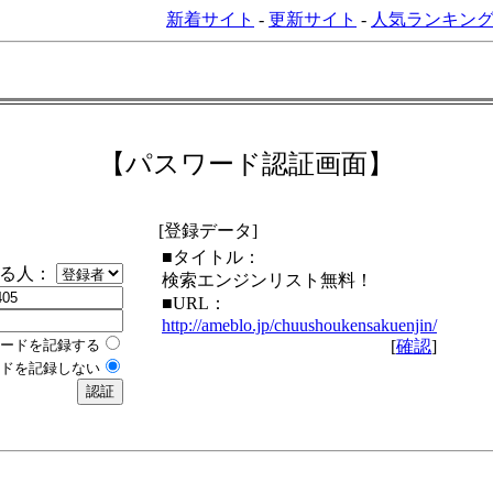
新着サイト
-
更新サイト
-
人気ランキン
【パスワード認証画面】
[登録データ]
■タイトル：
する人：
検索エンジンリスト無料！
■URL：
http://ameblo.jp/chuushoukensakuenjin/
ードを記録する
[
確認
]
ドを記録しない