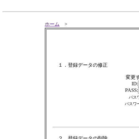
ホーム
>
１．登録データの修正
変更
ID:
PASS:
パス
パスワ
２．登録データの削除