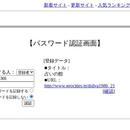
新着サイト
-
更新サイト
-
人気ランキン
【パスワード認証画面】
[登録データ]
■タイトル：
する人：
占いの館
■URL：
http://www.geocities.jp/dsilva1986_21
ワードを記録する
[
確認
]
ードを記録しない