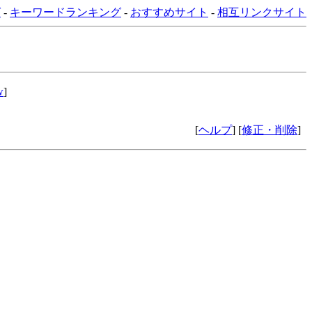
グ
-
キーワードランキング
-
おすすめサイト
-
相互リンクサイト
w
]
[
ヘルプ
] [
修正・削除
]