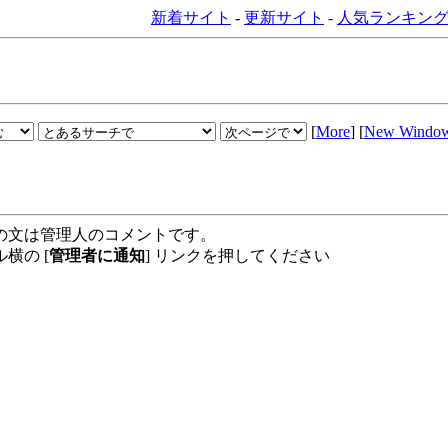
新着サイト
-
更新サイト
-
人気ランキン
[
More
] [
New Windo
の文は管理人のコメントです。
横の [
管理者に通知
] リンクを押してください