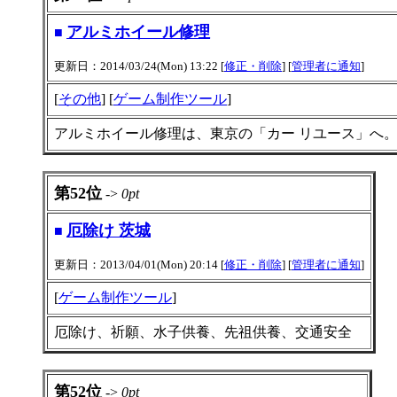
アルミホイール修理
■
更新日：2014/03/24(Mon) 13:22 [
修正・削除
] [
管理者に通知
]
[
その他
] [
ゲーム制作ツール
]
アルミホイール修理は、東京の「カー リユース」へ
第52位
->
0pt
厄除け 茨城
■
更新日：2013/04/01(Mon) 20:14 [
修正・削除
] [
管理者に通知
]
[
ゲーム制作ツール
]
厄除け、祈願、水子供養、先祖供養、交通安全
第52位
->
0pt