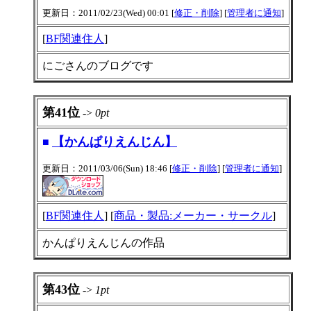
更新日：2011/02/23(Wed) 00:01 [
修正・削除
] [
管理者に通知
]
[
BF関連住人
]
にごさんのブログです
第41位
->
0pt
【かんぱりえんじん】
■
更新日：2011/03/06(Sun) 18:46 [
修正・削除
] [
管理者に通知
]
[
BF関連住人
] [
商品・製品:メーカー・サークル
]
かんぱりえんじんの作品
第43位
->
1pt