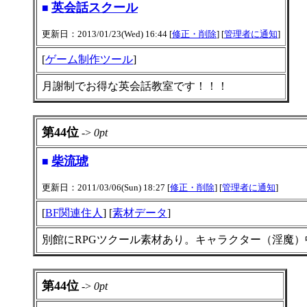
英会話スクール
■
更新日：2013/01/23(Wed) 16:44 [
修正・削除
] [
管理者に通知
]
[
ゲーム制作ツール
]
月謝制でお得な英会話教室です！！！
第44位
->
0pt
柴流琥
■
更新日：2011/03/06(Sun) 18:27 [
修正・削除
] [
管理者に通知
]
[
BF関連住人
] [
素材データ
]
別館にRPGツクール素材あり。キャラクター（淫魔）
第44位
->
0pt