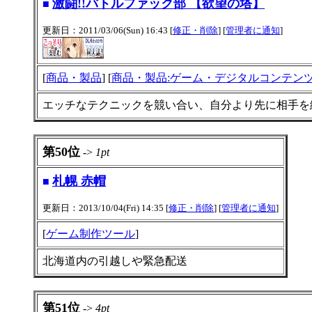
激闘!!バトルファック部 【欲望の塔】
■
更新日：2011/03/06(Sun) 16:43 [
修正・削除
] [
管理者に通知
]
[
商品・製品
] [
商品・製品:ゲーム・デジタルコンテン
エッチなテクニックを競い合い、自分より先に相手を
第50位
->
1pt
札幌 赤帽
■
更新日：2013/10/04(Fri) 14:35 [
修正・削除
] [
管理者に通知
]
[
ゲーム制作ツール
]
北海道内の引越しや緊急配送
第51位
->
4pt