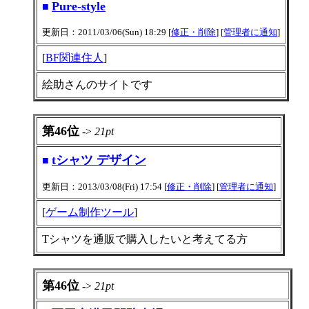
Pure-style
■
更新日：2011/03/06(Sun) 18:29 [
修正・削除
] [
管理者に通知
]
[
BF関連住人
]
絵助さんのサイトです
第46位
->
21pt
tシャツ デザイン
■
更新日：2013/03/08(Fri) 17:54 [
修正・削除
] [
管理者に通知
]
[
ゲーム制作ツール
]
Tシャツを通販で購入したいと考えてる方
第46位
->
21pt