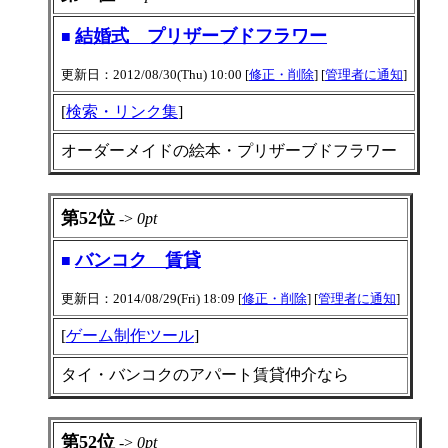
結婚式 プリザーブドフラワー
■
更新日：2012/08/30(Thu) 10:00 [
修正・削除
] [
管理者に通知
]
[
検索・リンク集
]
オーダーメイドの絵本・プリザーブドフラワー
第52位
->
0pt
バンコク 賃貸
■
更新日：2014/08/29(Fri) 18:09 [
修正・削除
] [
管理者に通知
]
[
ゲーム制作ツール
]
タイ・バンコクのアパート賃貸仲介なら
第52位
->
0pt