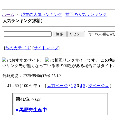
ホーム
> -
現在の人気ランキング
-
前回の人気ランキング
人気ランキング(累計)
[
他のカテゴリ
] [
サイトマップ
]
はおすすめサイト、
は相互リンクサイトです。
この色
※リンク先が無くなっている等の問題がある場合にはタイトル
最終更新：2026/08/06(Thu) 11:19
41 - 60 ( 100 件中 ) [
←前ページ
/
1
2
3
4
5
/
次ページ→
]
第41位
->
0pt
黒歴史生産中
■