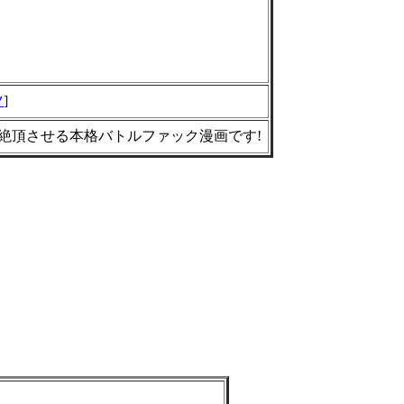
ツ
]
絶頂させる本格バトルファック漫画です!