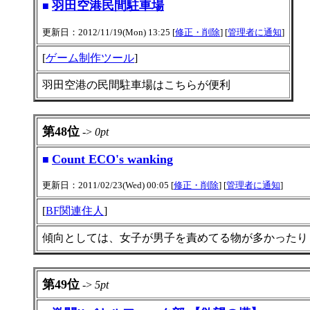
羽田空港民間駐車場
■
更新日：2012/11/19(Mon) 13:25 [
修正・削除
] [
管理者に通知
]
[
ゲーム制作ツール
]
羽田空港の民間駐車場はこちらが便利
第48位
->
0pt
Count ECO's wanking
■
更新日：2011/02/23(Wed) 00:05 [
修正・削除
] [
管理者に通知
]
[
BF関連住人
]
傾向としては、女子が男子を責めてる物が多かったり
第49位
->
5pt